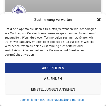
Zustimmung verwalten
Hammerzeh
Um dir ein optimales Erlebnis zu bieten, verwenden wir Technologien
wie Cookies, um Geräteinformationen zu speichern und/oder darauf
Millionen leiden unter einer Hammerzehen-Deformität,
zuzugreifen. Wenn du diesen Technologien zustimmst, können wir
aber das Erkennen dieser frühen Warnsignale könnte
Daten wie das Surfverhalten oder eindeutige IDs auf dieser Website
jahrelange unnötige Fußschmerzen verhindern.
verarbeiten. Wenn du deine Zustimmung nicht erteilst oder
zurückziehst, können bestimmte Merkmale und Funktionen
beeinträchtigt werden.
AKZEPTIEREN
PHYSIO-ÜBUNGEN
ABLEHNEN
EINSTELLUNGEN ANSEHEN
Cookie-Richtlinie
Datenschutzerklärung
Impressum