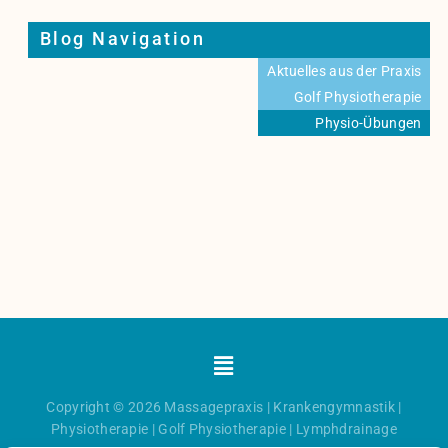
Blog Navigation
Aktuelles aus der Praxis
Golf Physiotherapie
Physio-Übungen
Menü
Copyright © 2026
Massagepraxis
|
Krankengymnastik
|
Physiotherapie
|
Golf Physiotherapie
|
Lymphdrainage