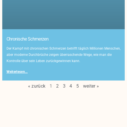
Chronische Schmerzen
Der Kampf mit chronischen Schmerzen betrifft täglich Millionen Menschen,
aber moderne Durchbrüche zeigen überraschende Wege, wie man die
Kontrolle über sein Leben zurückgewinnen kann.
Weiterlesen...
« zurück
1
2
3
4
5
weiter »