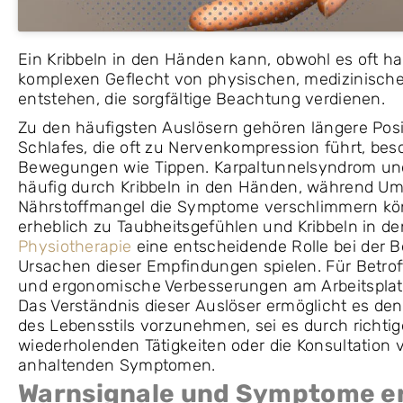
Ein Kribbeln in den Händen kann, obwohl es oft h
komplexen Geflecht von physischen, medizinische
entstehen, die sorgfältige Beachtung verdienen.
Zu den häufigsten Auslösern gehören längere Posi
Schlafes, die oft zu Nervenkompression führt, bes
Bewegungen wie Tippen. Karpaltunnelsyndrom und
häufig durch Kribbeln in den Händen, während Um
Nährstoffmangel die Symptome verschlimmern k
erheblich zu Taubheitsgefühlen und Kribbeln in d
Physiotherapie
eine entscheidende Rolle bei der 
Ursachen dieser Empfindungen spielen. Für Betro
und ergonomische Verbesserungen am Arbeitsplat
Das Verständnis dieser Auslöser ermöglicht es de
des Lebensstils vorzunehmen, sei es durch richti
wiederholenden Tätigkeiten oder die Konsultation
anhaltenden Symptomen.
Warnsignale und Symptome e