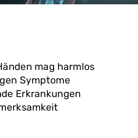
 Händen mag harmlos
figen Symptome
nde Erkrankungen
fmerksamkeit