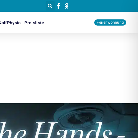
GolfPhysio
Preisliste
Ferienwohnung