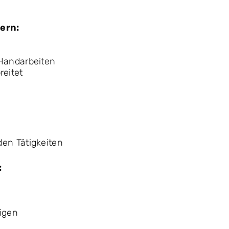
ern:
 Handarbeiten
reitet
en Tätigkeiten
:
igen