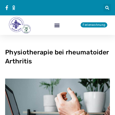
Zum
Inhalt
springen
Ferienwohnung
Physiotherapie Kurse
Physiotherapie bei rheumatoider
Arthritis