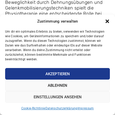
Beweglichkeit durch Dehnungsübungen und
Gelenkmobilisierungstechniken spielt die
Physiotherapie eine entscheidende Rolle bei
der Verbesserung der Lebensqualität von
Zustimmung verwalten
Menschen, die mit dieser Krankheit leben.
Häufig gestellte Fragen
Um dir ein optimales Erlebnis zu bieten, verwenden wir Technologien
wie Cookies, um Geräteinformationen zu speichern und/oder darauf
Kann Physiotherapie die
zuzugreifen. Wenn du diesen Technologien zustimmst, können wir
rheumatoide Arthritis vollständig
Daten wie das Surfverhalten oder eindeutige IDs auf dieser Website
heilen?
verarbeiten. Wenn du deine Zustimmung nicht erteilst oder
zurückziehst, können bestimmte Merkmale und Funktionen
Physiotherapie kann rheumatoide Arthritis nicht
beeinträchtigt werden.
vollständig heilen, da sie nur begrenzt wirksam
ist. Sie kann jedoch die Symptome lindern und
die Beweglichkeit der Gelenke verbessern. Für
AKZEPTIEREN
eine langfristige Behandlung der Krankheit
können alternative Behandlungen wie
ABLEHNEN
Medikamente und Operationen notwendig sein.
Was sind die möglichen
EINSTELLUNGEN ANSEHEN
Nebenwirkungen der Physiotherapie
bei rheumatoider Arthritis?
Cookie-Richtlinie
Datenschutzerklärung
Impressum
Zu den möglichen Risiken der Physiotherapie