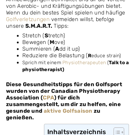
von Aerobic- und Kräftigungsübungen bietet.
Wenn du dein bestes Spiel spielen und häufige
Golfverletzungen
vermeiden willst, befolge
unsere
S.M.A.R.T.
Tipps:
Stretch (
S
tretch)
Bewegen (
M
ove)
Summieren (
A
dd it up)
Reduziere die Belastung (
R
educe strain)
Sprich mit einem
Physiotherapeuten
(
Talk to a
physiotherapist)
Diese Gesundheitstipps für den Golfsport
wurden von der Canadian Physiotherapy
Association (
CPA
) für dich
zusammengestellt, um dir zu helfen, eine
gesunde und
aktive Golfsaison
zu
genießen.
Inhaltsverzeichnis