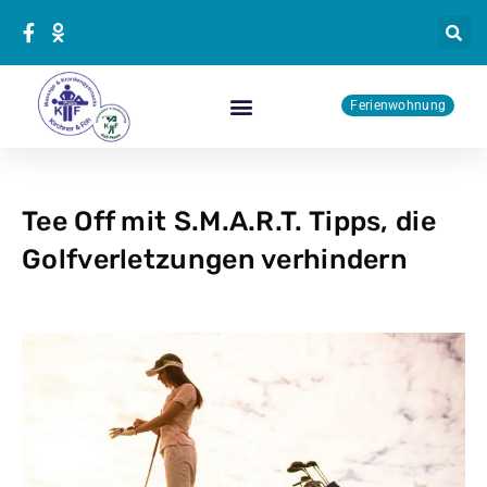
Zum
Inhalt
springen
Ferienwohnung
Physiotherapie Kurse
Tee Off mit S.M.A.R.T. Tipps, die
Golfverletzungen verhindern