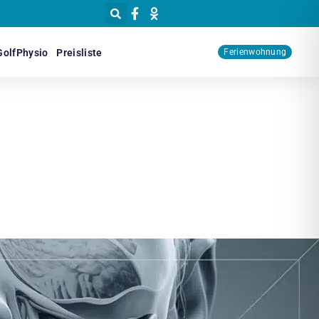
GolfPhysio
Preisliste
Ferienwohnung