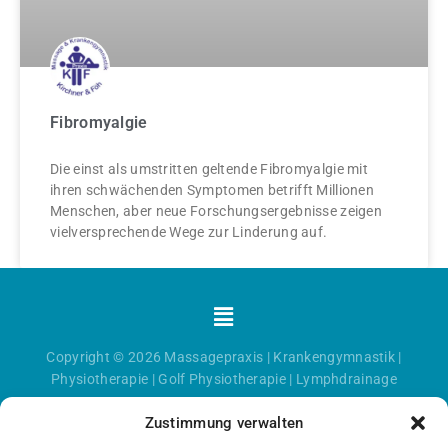
Fibromyalgie
Die einst als umstritten geltende Fibromyalgie mit
ihren schwächenden Symptomen betrifft Millionen
Menschen, aber neue Forschungsergebnisse zeigen
vielversprechende Wege zur Linderung auf.
Menü
Copyright © 2026
Massagepraxis
|
Krankengymnastik
|
Physiotherapie
|
Golf Physiotherapie
|
Lymphdrainage
Zustimmung verwalten