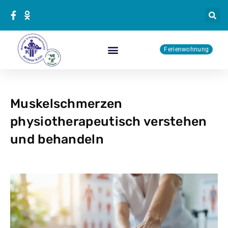
Zum
Inhalt
springen
Ferienwohnung
Physiotherapie Kurse
Muskelschmerzen
physiotherapeutisch verstehen
und behandeln