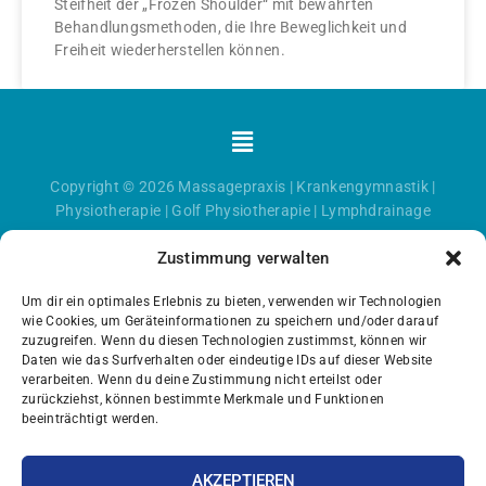
Steifheit der „Frozen Shoulder“ mit bewährten
Behandlungsmethoden, die Ihre Beweglichkeit und
Freiheit wiederherstellen können.
Menü
Copyright © 2026
Massagepraxis
|
Krankengymnastik
|
Physiotherapie
|
Golf Physiotherapie
|
Lymphdrainage
Zustimmung verwalten
Um dir ein optimales Erlebnis zu bieten, verwenden wir Technologien
wie Cookies, um Geräteinformationen zu speichern und/oder darauf
zuzugreifen. Wenn du diesen Technologien zustimmst, können wir
Daten wie das Surfverhalten oder eindeutige IDs auf dieser Website
verarbeiten. Wenn du deine Zustimmung nicht erteilst oder
zurückziehst, können bestimmte Merkmale und Funktionen
beeinträchtigt werden.
AKZEPTIEREN