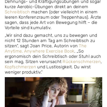
Dehnungs- und Kräftigungsübungen und sogar
kurze Aerobic-Übungen direkt an deinem
Schreibtisch
machen (oder vielleicht in einem
leeren Konferenzraum oder Treppenhaus). Ärzte
sagen, dass jede Art von Bewegung hilft – die
Vorteile sind kumulativ.
„Wir sind dazu gemacht, uns zu bewegen und
nicht 12 Stunden am Tag am Schreibtisch zu
sitzen“, sagt Joan Price, Autorin von
The
Anytime, Anywhere Exercise Book
. „So
ergonomisch dein Schreibtisch oder Stuhl auch
sein mag, Sitzen verursacht
Rückenschmerzen
,
Kopfschmerzen
und Lustlosigkeit. Du wirst
weniger produktiv.“