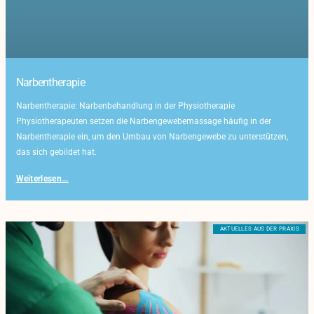
Narbentherapie
Narbentherapie: Narbenbehandlung in der Physiotherapie
Physiotherapeuten setzen die Narbengewebemassage häufig in der
Narbentherapie ein, um den Umbau von Narbengewebe zu unterstützen,
das sich gebildet hat.
Weiterlesen...
AKTUELLES AUS DER PRAXIS