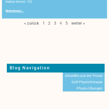
bleiben können. 102
Weiterlesen...
« zurück
1
2
3
4
5
weiter »
Blog Navigation
Aktuelles aus der Praxis
Golf Physiotherapie
Physio-Übungen