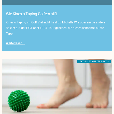
Wie Kinesio Taping Golfern hilft
Kinesio Taping im Golf Vielleicht hast du Michelle Wie oder einige andere
Spieler auf der PGA oder LPGA Tour gesehen, die dieses seltsame, bunte
Tape
Weiterlesen...
AKTUELLES AUS DER PRAXIS