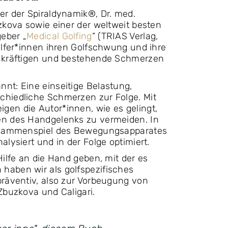
er der Spiraldynamik®, Dr. med.
uzkova sowie einer der weltweit besten
geber „
Medical Golfing
“ (TRIAS Verlag,
Golfer*innen ihren Golfschwung und ihre
ur kräftigen und bestehende Schmerzen
nt: Eine einseitige Belastung,
chiedliche Schmerzen zur Folge. Mit
gen die Autor*innen, wie es gelingt,
en des Handgelenks zu vermeiden. In
 Zusammenspiel des Bewegungsapparates
alysiert und in der Folge optimiert.
Hilfe an die Hand geben, mit der es
 haben wir als golfspezifisches
präventiv, also zur Vorbeugung von
Zbuzkova und Caligari.