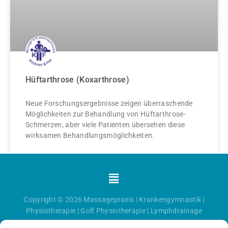
Hüftarthrose (Koxarthrose)
Neue Forschungsergebnisse zeigen überraschende
Möglichkeiten zur Behandlung von Hüftarthrose-
Schmerzen, aber viele Patienten übersehen diese
wirksamen Behandlungsmöglichkeiten.
Menü
Copyright © 2026
Massagepraxis
|
Krankengymnastik
|
Physiotherapie
|
Golf Physiotherapie
|
Lymphdrainage