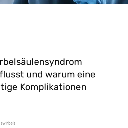
wirbelsäulensyndrom
nflusst und warum eine
stige Komplikationen
swirbel)