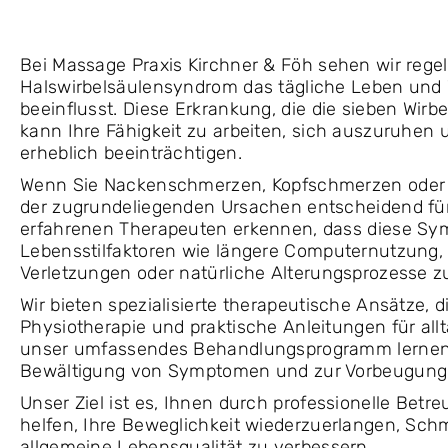
Bei Massage Praxis Kirchner & Föh sehen wir rege
Halswirbelsäulensyndrom das tägliche Leben und 
beeinflusst. Diese Erkrankung, die die sieben Wirbe
kann Ihre Fähigkeit zu arbeiten, sich auszuruhen u
erheblich beeinträchtigen.
Wenn Sie Nackenschmerzen, Kopfschmerzen oder Kr
der zugrundeliegenden Ursachen entscheidend für
erfahrenen Therapeuten erkennen, dass diese Sy
Lebensstilfaktoren wie längere Computernutzung, 
Verletzungen oder natürliche Alterungsprozesse z
Wir bieten spezialisierte therapeutische Ansätze, 
Physiotherapie und praktische Anleitungen für all
unser umfassendes Behandlungsprogramm lernen S
Bewältigung von Symptomen und zur Vorbeugung 
Unser Ziel ist es, Ihnen durch professionelle Betr
helfen, Ihre Beweglichkeit wiederzuerlangen, Sch
allgemeine Lebensqualität zu verbessern.