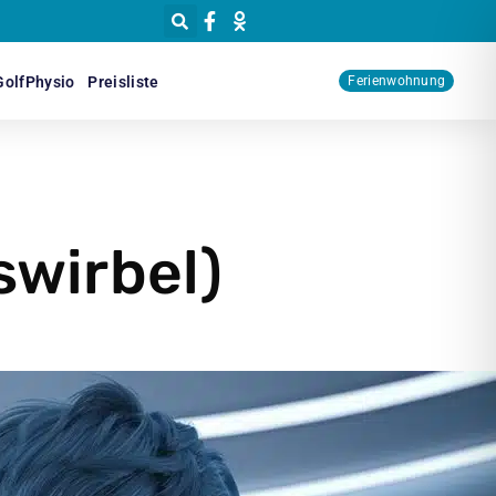
GolfPhysio
Preisliste
Ferienwohnung
swirbel)