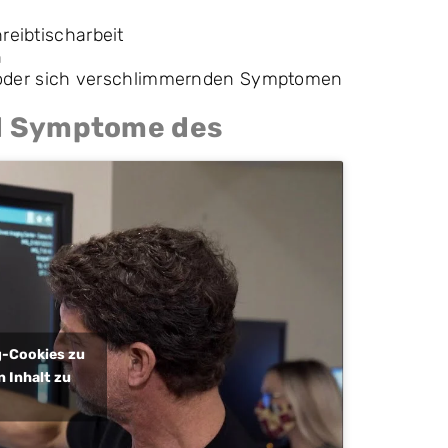
eibtischarbeit
h
n oder sich verschlimmernden Symptomen
nd Symptome des
ng-Cookies zu
 Inhalt zu