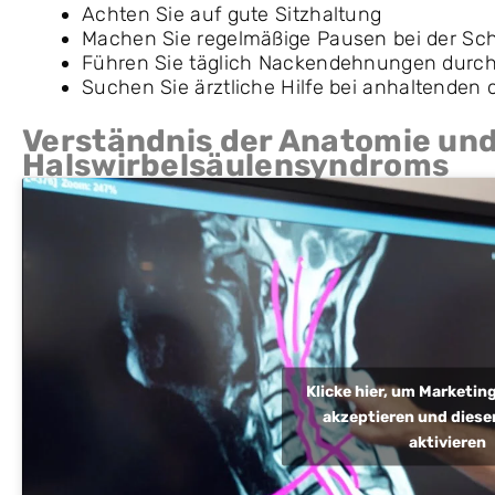
Achten Sie auf gute Sitzhaltung
Machen Sie regelmäßige Pausen bei der Schr
Führen Sie täglich Nackendehnungen durc
Suchen Sie ärztliche Hilfe bei anhaltende
Verständnis der Anatomie u
Halswirbelsäulensyndroms
Klicke hier, um Marketi
akzeptieren und diesen
aktivieren