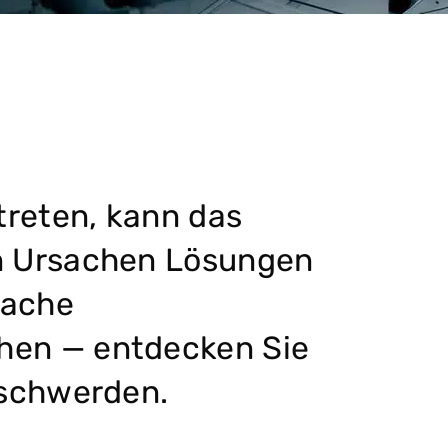
reten, kann das
en Ursachen Lösungen
fache
hen — entdecken Sie
eschwerden.