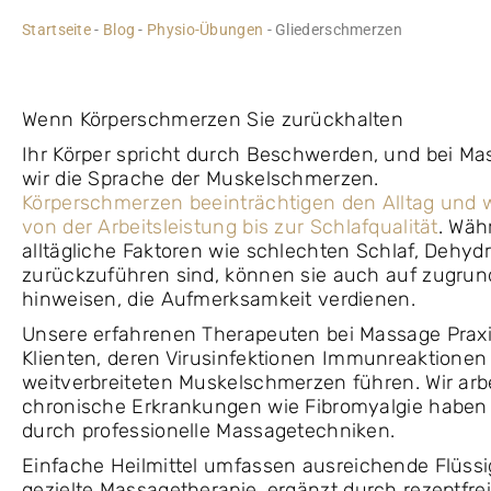
Startseite
-
Blog
-
Physio-Übungen
-
Gliederschmerzen
Wenn Körperschmerzen Sie zurückhalten
Ihr Körper spricht durch Beschwerden, und bei Ma
wir die Sprache der Muskelschmerzen.
Körperschmerzen beeinträchtigen den Alltag und w
von der Arbeitsleistung bis zur Schlafqualität
. Wäh
alltägliche Faktoren wie schlechten Schlaf, Dehyd
zurückzuführen sind, können sie auch auf zugru
hinweisen, die Aufmerksamkeit verdienen.
Unsere erfahrenen Therapeuten bei Massage Praxi
Klienten, deren Virusinfektionen Immunreaktionen
weitverbreiteten Muskelschmerzen führen. Wir arb
chronische Erkrankungen wie Fibromyalgie haben 
durch professionelle Massagetechniken.
Einfache Heilmittel umfassen ausreichende Flüssi
gezielte Massagetherapie, ergänzt durch rezeptfr