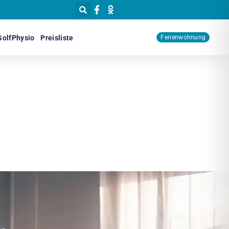
GolfPhysio
Preisliste
Ferienwohnung