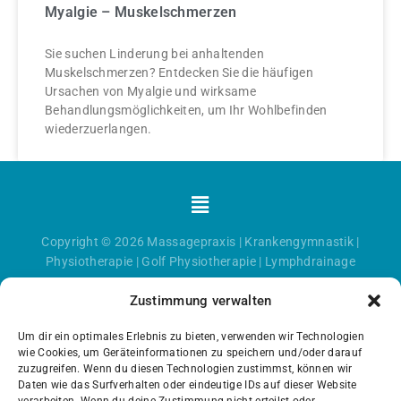
Myalgie – Muskelschmerzen
Sie suchen Linderung bei anhaltenden
Muskelschmerzen? Entdecken Sie die häufigen
Ursachen von Myalgie und wirksame
Behandlungsmöglichkeiten, um Ihr Wohlbefinden
wiederzuerlangen.
Menü
Copyright © 2026
Massagepraxis
|
Krankengymnastik
|
Physiotherapie
|
Golf Physiotherapie
|
Lymphdrainage
Zustimmung verwalten
Um dir ein optimales Erlebnis zu bieten, verwenden wir Technologien
wie Cookies, um Geräteinformationen zu speichern und/oder darauf
zuzugreifen. Wenn du diesen Technologien zustimmst, können wir
Daten wie das Surfverhalten oder eindeutige IDs auf dieser Website