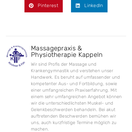
Pinterest
LinkedIn
Massagepraxis &
Physiotherapie Kappeln
Wir sind Profis der Massage und
Krankengymnastik und verstehen unser
Handwerk. Es beruht auf umfassender und
kompetenter Aus- und Fortbildung, sowie
einer umfangreichen Praxiserfahrung. Mit
einem sehr umfangreichen Angebot können
wir die unterschiedlichsten Muskel- und
Gelenkbeschwerden behandeln. Bei akut
auftretenden Beschwerden bemühen wir
uns, auch kurzfristige Termine möglich zu
machen.