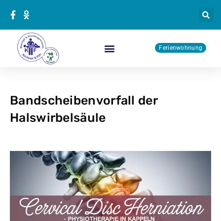
Zum
Inhalt
springen
Ferienwohnung
Physiotherapie Kurse
Bandscheibenvorfall der
Halswirbelsäule