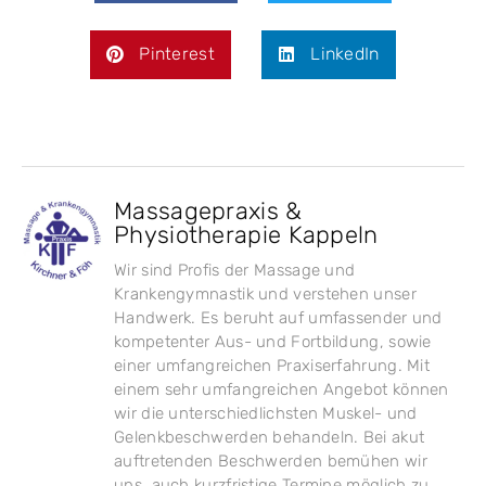
Pinterest
LinkedIn
Massagepraxis &
Physiotherapie Kappeln
Wir sind Profis der Massage und
Krankengymnastik und verstehen unser
Handwerk. Es beruht auf umfassender und
kompetenter Aus- und Fortbildung, sowie
einer umfangreichen Praxiserfahrung. Mit
einem sehr umfangreichen Angebot können
wir die unterschiedlichsten Muskel- und
Gelenkbeschwerden behandeln. Bei akut
auftretenden Beschwerden bemühen wir
uns, auch kurzfristige Termine möglich zu