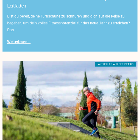
Leitfaden
Bist du bereit, deine Turnschuhe zu schnüren und dich auf die Reise zu
begeben, um dein volles Fitnesspotenzial für das neue Jahr zu erreichen?
Das
Weiterlesen...
AKTUELLES AUS DER PRAXIS