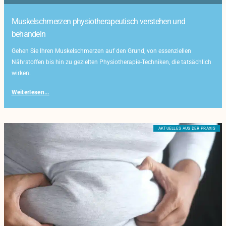
Muskelschmerzen physiotherapeutisch verstehen und
behandeln
Gehen Sie Ihren Muskelschmerzen auf den Grund, von essenziellen
Nährstoffen bis hin zu gezielten Physiotherapie-Techniken, die tatsächlich
wirken.
Weiterlesen...
AKTUELLES AUS DER PRAXIS