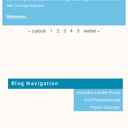
dem Training müde und
Weiterlesen...
« zurück
1
2
3
4
5
weiter »
Blog Navigation
Aktuelles aus der Praxis
Golf Physiotherapie
Physio-Übungen