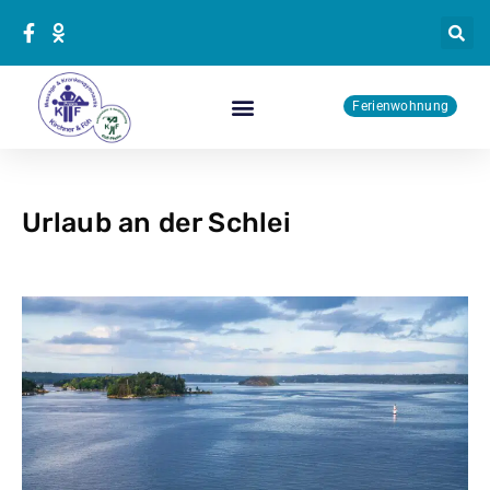
Zum
Inhalt
springen
Ferienwohnung
Physiotherapie Kurse
Urlaub an der Schlei