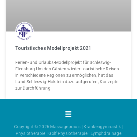
Touristisches Modellprojekt 2021
Ferien- und Urlaubs-Modellprojekt für Schleswig-
Flensburg Um den Gästen wieder touristische Reisen
in verschiedene Regionen zu ermöglichen, hat das
Land Schleswig-Holstein dazu aufgerufen, Konzepte
zur Durchführung
Menü
Copyright © 2026
Massagepraxis
|
Krankengymnastik
|
Physiotherapie
|
Golf Physiotherapie
|
Lymphdrainage